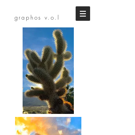
graphos
v.o.l