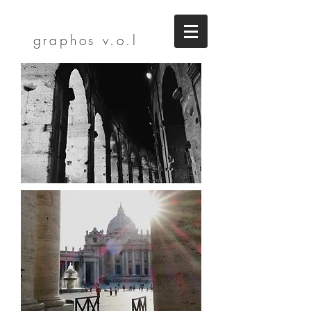
graphos
v.o.l