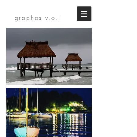
graphos
v.o.l